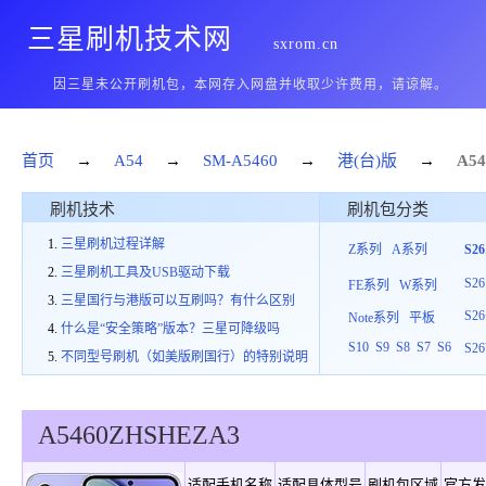
三星刷机技术网
sxrom.cn
因三星未公开刷机包，本网存入网盘并收取少许费用，请谅解。
首页
→
A54
→
SM-A5460
→
港(台)版
→
A54
刷机技术
刷机包分类
三星刷机过程详解
Z系列
A系列
S2
三星刷机工具及USB驱动下载
S26
FE系列
W系列
三星国行与港版可以互刷吗？有什么区别
S26
Note系列
平板
什么是“安全策略”版本？三星可降级吗
S10
S9
S8
S7
S6
S26
不同型号刷机（如美版刷国行）的特别说明
A5460
ZHS
H
EZA3
适配手机名称
适配具体型号
刷机包区域
官方发