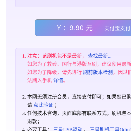
￥：9.90 元
支付宝支付
注意：该刷机包不是最新，
查找最新...
如您为了救砖、国行与港版互刷，建议使用最
如您为了降级，请先进行
刷前版本检测
，因过
法刷入手机
详情
。
本网无须注册会员，直接支付即可；如果您已
请
点此验证
；
任何技术咨询，页面底部有联系方式；刷机包
退款；
必要工具：
三星USB驱动
、
三星刷机工具Odin3_