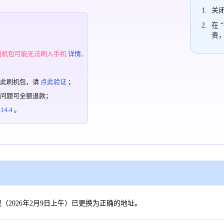
关闭
在 
贵
；
刷机包可能无法刷入手机
详情
。
过此刷机包，请
点此验证
；
有问题可全额退款；
4.4
。
2026年2月9日上午）已更换为正确的地址。