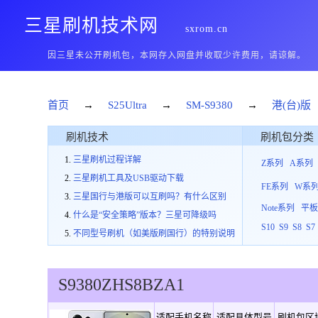
三星刷机技术网
sxrom.cn
因三星未公开刷机包，本网存入网盘并收取少许费用，请谅解。
首页
→
S25Ultra
→
SM-S9380
→
港(台)版
刷机技术
刷机包分类
三星刷机过程详解
Z系列
A系列
三星刷机工具及USB驱动下载
FE系列
W系
三星国行与港版可以互刷吗？有什么区别
Note系列
平
什么是“安全策略”版本？三星可降级吗
S10
S9
S8
S7
不同型号刷机（如美版刷国行）的特别说明
S9380
ZHS
8
BZA1
适配手机名称
适配具体型号
刷机包区