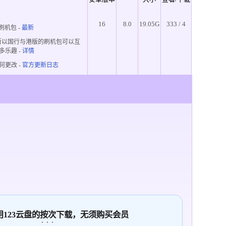
16
8.0
19.05G
333 / 4
刷机包 -
最新
所以国行与港版的刷机包可以互
多乐趣
-
详情
何更改 -
官方更新日志
使用123云盘的
按次
下载，无须购买会员