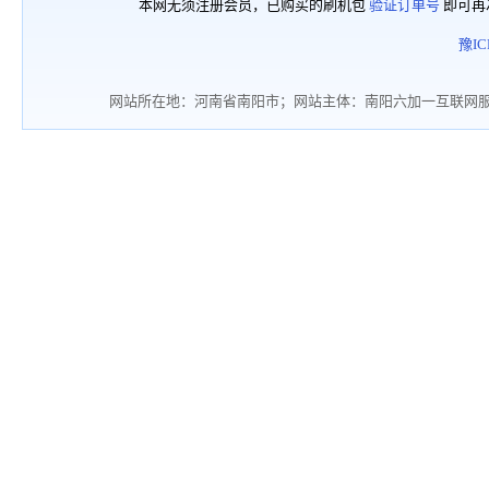
本网无须注册会员，已购买的刷机包
验证订单号
即可再
豫IC
网站所在地：河南省南阳市；网站主体：南阳六加一互联网服