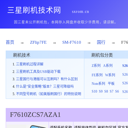
三星刷机技术网
sxrom.cn
因三星未公开刷机包，本网存入网盘并收取少许费用，请谅解。
首页
→
ZFlip7FE
→
SM-F7610
→
国行
→
F7
刷机技术
刷机包分类
三星刷机过程详解
Z系列
A系列
S2
三星刷机工具及USB驱动下载
S26
FE系列
W系列
三星国行与港版可以互刷吗？有什么区别
S26
Note系列
平板
什么是“安全策略”版本？三星可降级吗
S10
S9
S8
S7
S6
S26
不同型号刷机（如美版刷国行）的特别说明
F7610
ZCS
7
AZA1
适配手机名称
适配具体型号
刷机包区域
官方