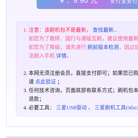
￥：9.90 元
支付宝支付
注意：该刷机包不是最新，
查找最新...
如您为了救砖、国行与港版互刷，建议使用最
如您为了降级，请先进行
刷前版本检测
，因过
法刷入手机
详情
。
本网无须注册会员，直接支付即可；如果您已
请
点此验证
；
任何技术咨询，页面底部有联系方式；刷机包
退款；
必要工具：
三星USB驱动
、
三星刷机工具Odin3_