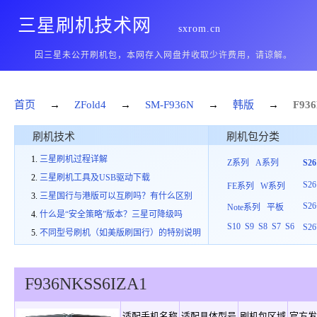
三星刷机技术网
sxrom.cn
因三星未公开刷机包，本网存入网盘并收取少许费用，请谅解。
首页
→
ZFold4
→
SM-F936N
→
韩版
→
F93
刷机技术
刷机包分类
三星刷机过程详解
Z系列
A系列
S2
三星刷机工具及USB驱动下载
S26
FE系列
W系列
三星国行与港版可以互刷吗？有什么区别
S26
Note系列
平板
什么是“安全策略”版本？三星可降级吗
S10
S9
S8
S7
S6
S26
不同型号刷机（如美版刷国行）的特别说明
F936N
KSS
6
IZA1
适配手机名称
适配具体型号
刷机包区域
官方发