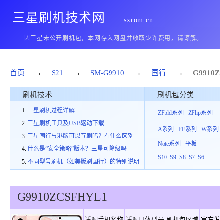
三星刷机技术网
sxrom.cn
因三星未公开刷机包，本网存入网盘并收取少许费用，请谅解。
首页
→
S21
→
SM-G9910
→
国行
→
G9910
Z
刷机技术
刷机包分类
三星刷机过程详解
ZFold系列
ZFlip系列
三星刷机工具及USB驱动下载
A系列
FE系列
W系列
三星国行与港版可以互刷吗？有什么区别
Note系列
平板
什么是“安全策略”版本？三星可降级吗
S10
S9
S8
S7
S6
不同型号刷机（如美版刷国行）的特别说明
G9910
ZCS
F
HYL1
适配手机名称
适配具体型号
刷机包区域
官方发