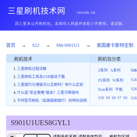
三星刷机技术网
sxrom.cn
因三星未公开刷机包，本网存入网盘并收取少许费用，请谅解。
首页
→
S22
→
SM-S901U1
→
美国康卡斯特定制
刷机技术
刷机包分类
三星刷机过程详解
Z系列
A系列
S2
三星刷机工具及USB驱动下载
S26
FE系列
W系列
三星国行与港版可以互刷吗？有什么区别
S26
Note系列
平板
什么是“安全策略”版本？三星可降级吗
S10
S9
S8
S7
S6
S26
不同型号刷机（如美版刷国行）的特别说明
S901U1
UES
8
GYL1
适配手机名称
适配具体型号
刷机包区域