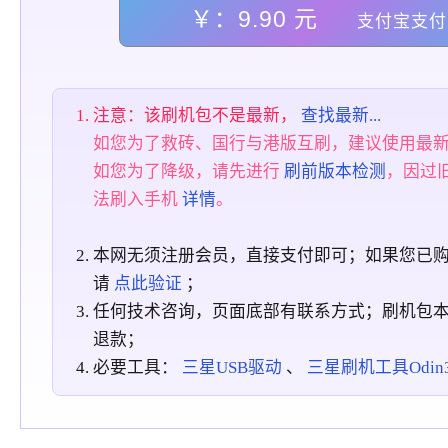
￥：9.90 元
支付宝支付
注意：该刷机包不是最新，
查找最新...
如您为了救砖、国行与港版互刷，建议使用最
如您为了降级，请先进行
刷前版本检测
，因过
法刷入手机
详情
。
本网无须注册会员，直接支付即可；如果您已
请
点此验证
；
任何技术咨询，页面底部有联系方式；刷机包
退款；
必要工具：
三星USB驱动
、
三星刷机工具Odin3_