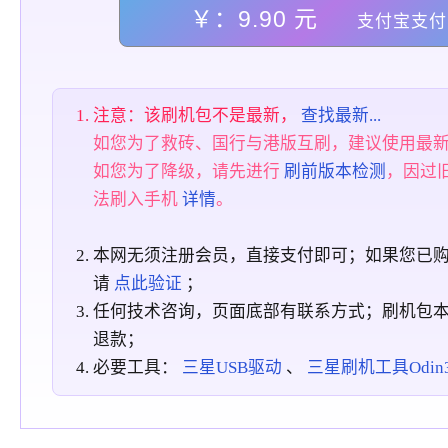
￥：9.90 元
支付宝支付
注意：该刷机包不是最新，
查找最新...
如您为了救砖、国行与港版互刷，建议使用最
如您为了降级，请先进行
刷前版本检测
，因过
法刷入手机
详情
。
本网无须注册会员，直接支付即可；如果您已
请
点此验证
；
任何技术咨询，页面底部有联系方式；刷机包
退款；
必要工具：
三星USB驱动
、
三星刷机工具Odin3_