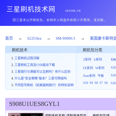
三星刷机技术网
sxrom.cn
因三星未公开刷机包，本网存入网盘并收取少许费用，请谅解。
首页
→
S22Ultra
→
SM-S908U1
→
美国康卡斯特
刷机技术
刷机包分类
三星刷机过程详解
Z系列
A系列
S2
三星刷机工具及USB驱动下载
S26
FE系列
W系列
三星国行与港版可以互刷吗？有什么区别
S26
Note系列
平板
什么是“安全策略”版本？三星可降级吗
S10
S9
S8
S7
S6
S26
不同型号刷机（如美版刷国行）的特别说明
S908U1
UES
8
GYL1
适配手机名称
适配具体型号
刷机包区域