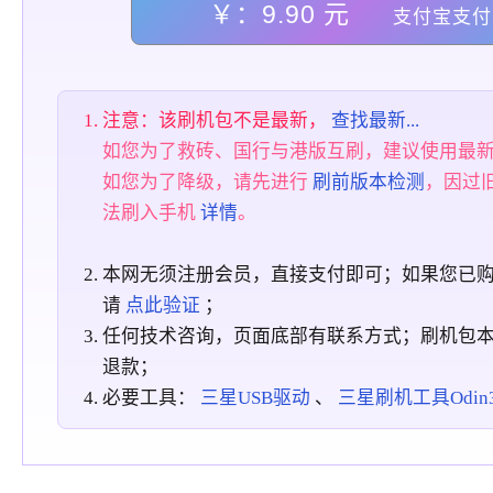
￥：9.90 元
支付宝支付
注意：该刷机包不是最新，
查找最新...
如您为了救砖、国行与港版互刷，建议使用最
如您为了降级，请先进行
刷前版本检测
，因过
法刷入手机
详情
。
本网无须注册会员，直接支付即可；如果您已
请
点此验证
；
任何技术咨询，页面底部有联系方式；刷机包
退款；
必要工具：
三星USB驱动
、
三星刷机工具Odin3_