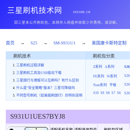
三星刷机技术网
sxrom.cn
因三星未公开刷机包，本网存入网盘并收取少许费用，请谅解。
首页
→
S25
→
SM-S931U1
→
美国康卡斯特定制
刷机技术
刷机包分类
三星刷机过程详解
Z系列
A系列
S2
三星刷机工具及USB驱动下载
S26
FE系列
W系列
三星国行与港版可以互刷吗？有什么区别
S26
Note系列
平板
什么是“安全策略”版本？三星可降级吗
S10
S9
S8
S7
S6
S26
不同型号刷机（如美版刷国行）的特别说明
S931U1
UES
7
BYJ8
适配手机名称
适配具体型号
刷机包区域