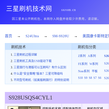
三星刷机技术网
sxrom.cn
因三星未公开刷机包，本网存入网盘并收取少许费用，请谅解。
首页
→
S24Ultra
→
SM-S928U
→
美国康卡斯特定
刷机技术
刷机包分类
三星刷机过程详解
Z系列
A系列
S2
三星刷机工具及USB驱动下载
S26
FE系列
W系列
三星国行与港版可以互刷吗？有什么区别
S26
Note系列
平板
什么是“安全策略”版本？三星可降级吗
S10
S9
S8
S7
S6
S26
不同型号刷机（如美版刷国行）的特别说明
S928U
SQS
4
CYL1
适配手机名称
适配具体型号
刷机包区域