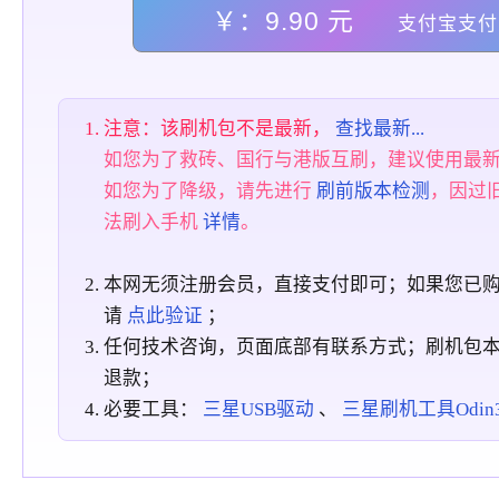
￥：9.90 元
支付宝支付
注意：该刷机包不是最新，
查找最新...
如您为了救砖、国行与港版互刷，建议使用最
如您为了降级，请先进行
刷前版本检测
，因过
法刷入手机
详情
。
本网无须注册会员，直接支付即可；如果您已
请
点此验证
；
任何技术咨询，页面底部有联系方式；刷机包
退款；
必要工具：
三星USB驱动
、
三星刷机工具Odin3_