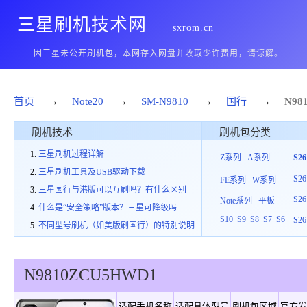
三星刷机技术网
sxrom.cn
因三星未公开刷机包，本网存入网盘并收取少许费用，请谅解。
首页
→
Note20
→
SM-N9810
→
国行
→
N98
刷机技术
刷机包分类
三星刷机过程详解
Z系列
A系列
S2
三星刷机工具及USB驱动下载
S26
FE系列
W系列
三星国行与港版可以互刷吗？有什么区别
S26
Note系列
平板
什么是“安全策略”版本？三星可降级吗
S10
S9
S8
S7
S6
S26
不同型号刷机（如美版刷国行）的特别说明
N9810
ZCU
5
HWD1
适配手机名称
适配具体型号
刷机包区域
官方发