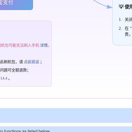
宝支付
💡 
关闭
在 
贵
；
刷机包可能无法刷入手机
详情
。
过此刷机包，请
点此验证
；
有问题可全额退款；
4.4
。