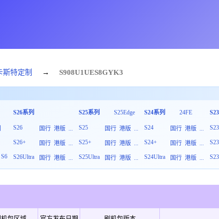
卡斯特定制
→
S908U1
UES
8
GYK3
S26系列
S25系列
S25Edge
S24系列
24FE
S2
S26
S25
S24
S2
列
国行
港版
...
国行
港版
...
国行
港版
...
S26+
S25+
S24+
S2
板
国行
港版
...
国行
港版
...
国行
港版
...
S6
S26Ultra
S25Ultra
S24Ultra
S23
国行
港版
...
国行
港版
...
国行
港版
...
刷机包区域
官方发布日期
刷机包版本