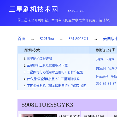
三星刷机技术网
sxrom.cn
因三星未公开刷机包，本网存入网盘并收取少许费用，请谅解。
首页
→
S22Ultra
→
SM-S908U1
→
美国康
刷机技术
刷机包分类
三星刷机过程详解
Z系列
A系列
三星刷机工具及USB驱动下载
FE系列
W系
三星国行与港版可以互刷吗？有什么区别
Note系列
平
什么是“安全策略”版本？三星可降级吗
S10
S9
S8
S7
不同型号刷机（如美版刷国行）的特别说明
S908U1
UES
8
GYK3
适配手机名称
适配具体型号