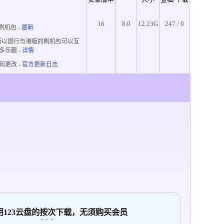
16
8.0
12.23G
247 / 0
刷机包 -
最新
所以国行与港版的刷机包可以互
多乐趣
-
详情
何更改 -
官方更新日志
使用123云盘的
按次
下载，无须购买会员