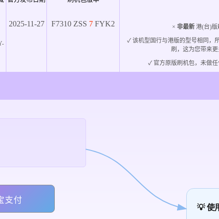
2025-11-27
F7310
ZSS
7
FYK2
×
非最新
港(台)版
✓ 该机型国行与港版的型号相同，
Y-
刷，这为您带来更
✓ 官方原版刷机包，未做任
宝支付
💡 