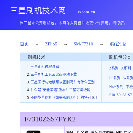
三星刷机技术网
sxrom.cn
因三星未公开刷机包，本网存入网盘并收取少许费用，请谅解。
首页
→
ZFlip5
→
SM-F7310
→
港(台)版
刷机技术
刷机包分类
三星刷机过程详解
Z系列
A系列
三星刷机工具及USB驱动下载
FE系列
W系
三星国行与港版可以互刷吗？有什么区别
Note系列
平
什么是“安全策略”版本？三星可降级吗
S10
S9
S8
S7
不同型号刷机（如美版刷国行）的特别说明
F7310
ZSS
7
FYK2
适配手机名称
适配具体型号
刷机包区