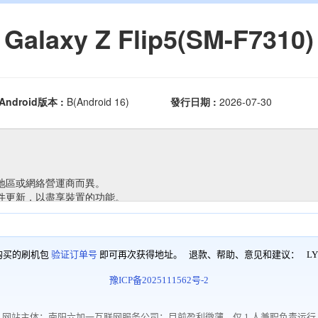
购买的刷机包
验证订单号
即可再次获得地址。 退款、帮助、意见和建议：
LY
豫ICP备2025111562号-2
网站主体：南阳六加一互联网服务公司；目前盈利微薄，仅 1 人兼职负责运