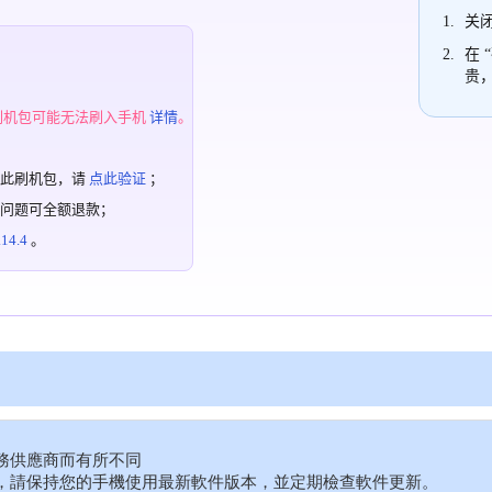
关闭
在 
贵
；
刷机包可能无法刷入手机
详情
。
过此刷机包，请
点此验证
；
有问题可全额退款；
4.4
。