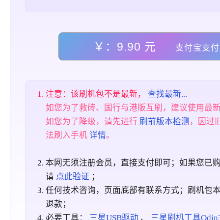
￥：9.90 元
支付宝支付
注意：该刷机包不是最新，
查找最新...
如您为了救砖、国行与港版互刷，建议使用最
如您为了降级，请先进行
刷前版本检测
，因过
法刷入手机
详情
。
本网无须注册会员，直接支付即可；如果您已
请
点此验证
；
任何技术咨询，页面底部有联系方式；刷机包
退款；
必要工具：
三星USB驱动
、
三星刷机工具Odin3_