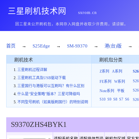
三星刷机技术网
sxrom.cn
因三星未公开刷机包，本网存入网盘并收取少许费用，请谅解。
首页
→
S25Edge
→
SM-S9370
→
港(台)版
→
刷机技术
刷机包分类
三星刷机过程详解
Z系列
A系列
S2
三星刷机工具及USB驱动下载
S26
FE系列
W系列
三星国行与港版可以互刷吗？有什么区别
S26
Note系列
平板
什么是“安全策略”版本？三星可降级吗
S10
S9
S8
S7
S6
S26
不同型号刷机（如美版刷国行）的特别说明
S9370
ZHS
4
BYK1
适配手机名称
适配具体型号
刷机包区域
官方发