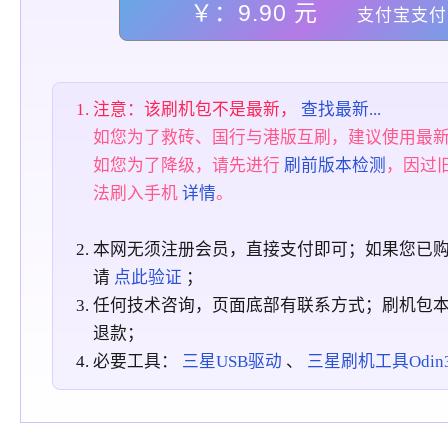
￥：9.90 元
支付宝支付
注意：该刷机包不是最新，
查找最新...
如您为了救砖、国行与港版互刷，建议使用最
如您为了降级，请先进行
刷前版本检测
，因过
法刷入手机
详情
。
本网无须注册会员，直接支付即可；如果您已
请
点此验证
；
任何技术咨询，页面底部有联系方式；刷机包
退款；
必要工具：
三星USB驱动
、
三星刷机工具Odin3_