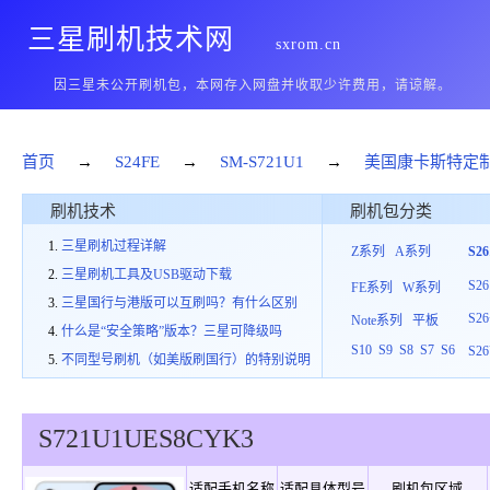
三星刷机技术网
sxrom.cn
因三星未公开刷机包，本网存入网盘并收取少许费用，请谅解。
首页
→
S24FE
→
SM-S721U1
→
美国康卡斯特定
刷机技术
刷机包分类
三星刷机过程详解
Z系列
A系列
S2
三星刷机工具及USB驱动下载
S26
FE系列
W系列
三星国行与港版可以互刷吗？有什么区别
S26
Note系列
平板
什么是“安全策略”版本？三星可降级吗
S10
S9
S8
S7
S6
S26
不同型号刷机（如美版刷国行）的特别说明
S721U1
UES
8
CYK3
适配手机名称
适配具体型号
刷机包区域