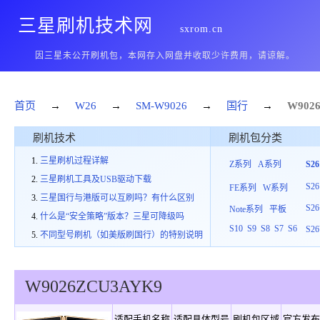
三星刷机技术网
sxrom.cn
因三星未公开刷机包，本网存入网盘并收取少许费用，请谅解。
首页
→
W26
→
SM-W9026
→
国行
→
W902
刷机技术
刷机包分类
三星刷机过程详解
Z系列
A系列
S2
三星刷机工具及USB驱动下载
S26
FE系列
W系列
三星国行与港版可以互刷吗？有什么区别
S26
Note系列
平板
什么是“安全策略”版本？三星可降级吗
S10
S9
S8
S7
S6
S26
不同型号刷机（如美版刷国行）的特别说明
W9026
ZCU
3
AYK9
适配手机名称
适配具体型号
刷机包区域
官方发布