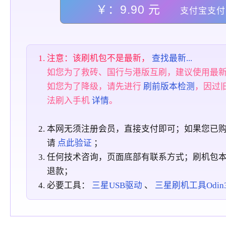
￥：9.90 元
支付宝支付
注意：该刷机包不是最新，
查找最新...
如您为了救砖、国行与港版互刷，建议使用最
如您为了降级，请先进行
刷前版本检测
，因过
法刷入手机
详情
。
本网无须注册会员，直接支付即可；如果您已
请
点此验证
；
任何技术咨询，页面底部有联系方式；刷机包
退款；
必要工具：
三星USB驱动
、
三星刷机工具Odin3_