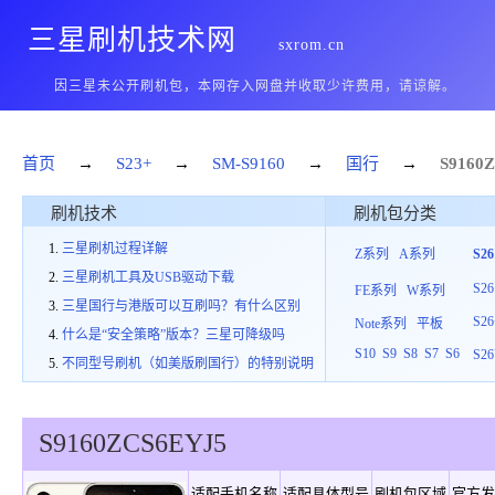
三星刷机技术网
sxrom.cn
因三星未公开刷机包，本网存入网盘并收取少许费用，请谅解。
首页
→
S23+
→
SM-S9160
→
国行
→
S9160
Z
刷机技术
刷机包分类
三星刷机过程详解
Z系列
A系列
S2
三星刷机工具及USB驱动下载
S26
FE系列
W系列
三星国行与港版可以互刷吗？有什么区别
S26
Note系列
平板
什么是“安全策略”版本？三星可降级吗
S10
S9
S8
S7
S6
S26
不同型号刷机（如美版刷国行）的特别说明
S9160
ZCS
6
EYJ5
适配手机名称
适配具体型号
刷机包区域
官方发