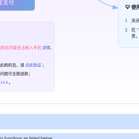
宝支付
💡 
关闭
在 
贵
；
刷机包可能无法刷入手机
详情
。
过此刷机包，请
点此验证
；
有问题可全额退款；
4.4
。