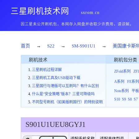
三星刷机技术网
sxrom.cn
因三星未公开刷机包，本网存入网盘并收取少许费用，请谅解。
首页
→
S22
→
SM-S901U1
→
美国康卡斯
刷机技术
刷机包分类
三星刷机过程详解
ZFold系列
ZF
三星刷机工具及USB驱动下载
A系列
FE系
三星国行与港版可以互刷吗？有什么区别
Note系列
平
什么是“安全策略”版本？三星可降级吗
S10
S9
S8
S7
不同型号刷机（如美版刷国行）的特别说明
S901U1
UEU
8
GYJ1
适配手机名称
适配具体型号