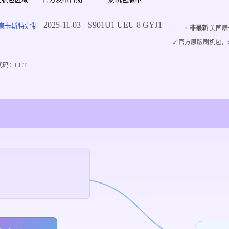
2025-11-03
S901U1
UEU
8
GYJ1
康卡斯特定制
×
非最新
美国康
✓ 官方原版刷机包，
代码：
CCT