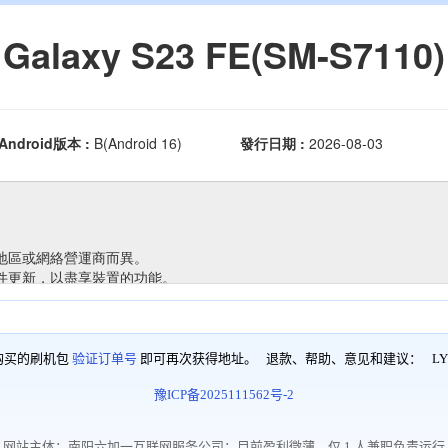
购买的刷机包
验证订单号
即可再次获得地址。 退款、帮助、意见和建议：
LY
豫ICP备2025111562号-2
网站主体：南阳六加一互联网服务公司；目前盈利微薄，仅 1 人兼职负责运