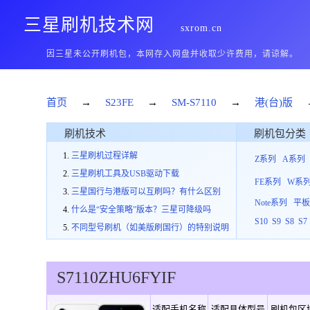
三星刷机技术网
sxrom.cn
因三星未公开刷机包，本网存入网盘并收取少许费用，请谅解。
首页
→
S23FE
→
SM-S7110
→
港(台)版
刷机技术
刷机包分类
三星刷机过程详解
Z系列
A系列
三星刷机工具及USB驱动下载
FE系列
W系
三星国行与港版可以互刷吗？有什么区别
Note系列
平
什么是“安全策略”版本？三星可降级吗
S10
S9
S8
S7
不同型号刷机（如美版刷国行）的特别说明
S7110
ZHU
6
FYIF
适配手机名称
适配具体型号
刷机包区