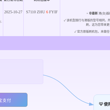
2025-10-27
S7110
ZHU
6
FYIF
×
非最新
港(台)版
✓ 该机型国行与港版的型号相同，
Y-
刷，这为您带来更
✓ 官方原版刷机包，未做任
宝支付
💡 