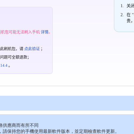
关闭
在 
贵
；
刷机包可能无法刷入手机
详情
。
过此刷机包，请
点此验证
；
有问题可全额退款；
4.4
。