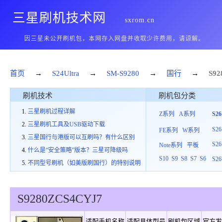
三星刷机技术网
sxrom.cn
因三星未公开刷机包，本网存入网盘并收取少许费用，请谅解。
首页
→
S24Ultra
→
SM-S9280
→
国行
→
S92
刷机技术
刷机包分类
三星刷机过程详解
Z系列
A系列
S2
三星刷机工具及USB驱动下载
S26
FE系列
W系列
三星国行与港版可以互刷吗？有什么区别
S26
Note系列
平板
什么是“安全策略”版本？三星可降级吗
S10
S9
S8
S7
S6
S26
不同型号刷机（如美版刷国行）的特别说明
S9280
ZCS
4
CYJ7
适配手机名称
适配具体型号
刷机包区域
官方发