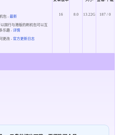
16
8.0
13.22G
187 / 0
机包 -
最新
所以国行与港版的刷机包可以互
多乐趣
-
详情
何更改 -
官方更新日志