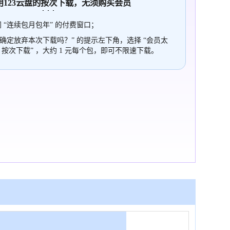
使用123云盘的
按次
下载，无须购买会员
 “连续包月包年” 的付费窗口；
“确定放弃本次下载吗？” 的提示左下角，选择 “会员太
，按次下载” ，大约 1 元每个包，即可不限速下载。