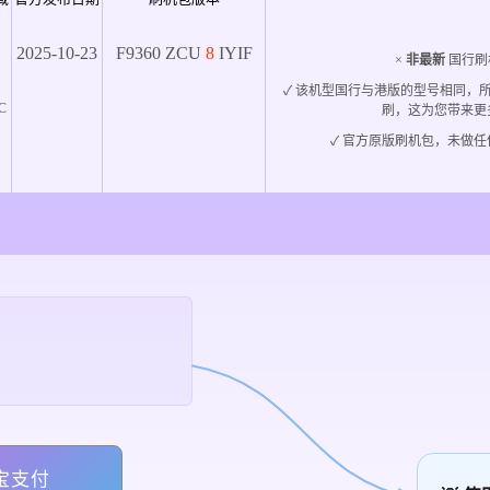
2025-10-23
F9360
ZCU
8
IYIF
×
非最新
国行刷
✓ 该机型国行与港版的型号相同，
C
刷，这为您带来更
✓ 官方原版刷机包，未做任
宝支付