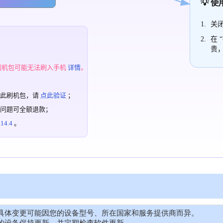
💡 
关闭
在 
贵
；
刷机包可能无法刷入手机
详情
。
过此刷机包，请
点此验证
；
有问题可全额退款；
4.4
。