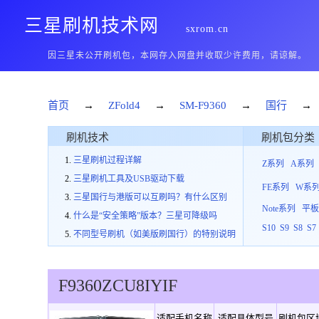
三星刷机技术网
sxrom.cn
因三星未公开刷机包，本网存入网盘并收取少许费用，请谅解。
首页
→
ZFold4
→
SM-F9360
→
国行
→
刷机技术
刷机包分类
三星刷机过程详解
Z系列
A系列
三星刷机工具及USB驱动下载
FE系列
W系
三星国行与港版可以互刷吗？有什么区别
Note系列
平
什么是“安全策略”版本？三星可降级吗
S10
S9
S8
S7
不同型号刷机（如美版刷国行）的特别说明
F9360
ZCU
8
IYIF
适配手机名称
适配具体型号
刷机包区