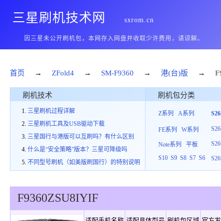
三星刷机技术网
sxrom.cn
因三星未公开刷机包，本网存入网盘并收取少许费用，请谅解。
首页
→
ZFold4
→
SM-F9360
→
港(台)版
→
F
刷机技术
刷机包分类
三星刷机过程详解
Z系列
A系列
S2
三星刷机工具及USB驱动下载
S26
FE系列
W系列
三星国行与港版可以互刷吗？有什么区别
S26
Note系列
平板
什么是“安全策略”版本？三星可降级吗
S10
S9
S8
S7
S6
S26
不同型号刷机（如美版刷国行）的特别说明
F9360
ZSU
8
IYIF
适配手机名称
适配具体型号
刷机包区域
官方发