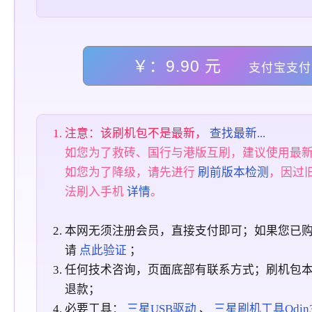
￥：9.90 元
支付宝支付
注意：该刷机包不是最新，
查找最新...
如您为了救砖、国行与港版互刷，建议使用最
如您为了降级，请先进行
刷前版本检测
，因过
法刷入手机
详情
。
本网无须注册会员，直接支付即可；如果您已
请
点此验证
；
任何技术咨询，页面底部有联系方式；刷机包
退款；
必要工具：
三星USB驱动
、
三星刷机工具Odin3_