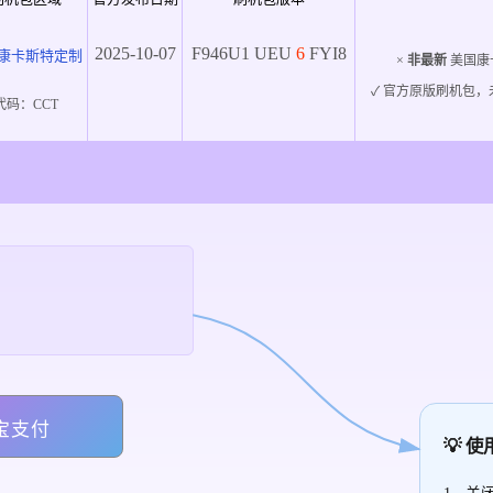
2025-10-07
F946U1
UEU
6
FYI8
康卡斯特定制
×
非最新
美国康
✓ 官方原版刷机包，
代码：
CCT
宝支付
💡 