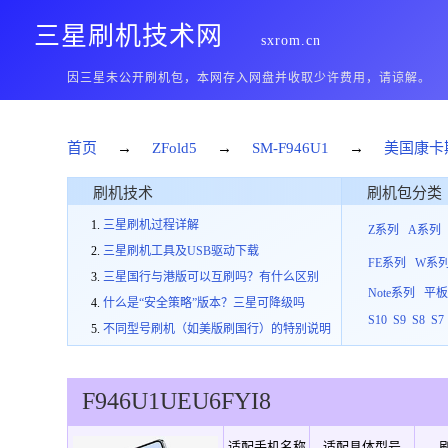
三星刷机技术网
sxrom.cn
因三星未公开刷机包，本网存入网盘并收取少许费用，请谅解。
首页
→
ZFold5
→
SM-F946U1
→
美国康卡
刷机技术
刷机包分类
三星刷机过程详解
Z系列
A系列
三星刷机工具及USB驱动下载
FE系列
W系
三星国行与港版可以互刷吗？有什么区别
Note系列
平
什么是“安全策略”版本？三星可降级吗
S10
S9
S8
S7
不同型号刷机（如美版刷国行）的特别说明
F946U1
UEU
6
FYI8
适配手机名称
适配具体型号