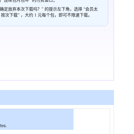
 “连续包月包年” 的付费窗口；
“确定放弃本次下载吗？” 的提示左下角，选择 “会员太
，按次下载” ，大约 1 元每个包，即可不限速下载。