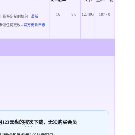
16
8.0
12.48G
187 / 0
卡斯特定制刷机包 -
最新
未做任何更改 -
官方更新日志
使用123云盘的
按次
下载，无须购买会员