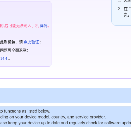
关闭
在 
贵
；
刷机包可能无法刷入手机
详情
。
过此刷机包，请
点此验证
；
有问题可全额退款；
4.4
。