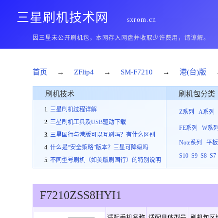
三星刷机技术网
sxrom.cn
因三星未公开刷机包，本网存入网盘并收取少许费用，请谅解。
首页
→
ZFlip4
→
SM-F7210
→
港(台)版
刷机技术
刷机包分类
三星刷机过程详解
Z系列
A系列
三星刷机工具及USB驱动下载
FE系列
W系
三星国行与港版可以互刷吗？有什么区别
Note系列
平
什么是“安全策略”版本？三星可降级吗
S10
S9
S8
S7
不同型号刷机（如美版刷国行）的特别说明
F7210
ZSS
8
HYI1
适配手机名称
适配具体型号
刷机包区