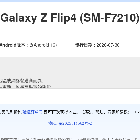
购买的刷机包
验证订单号
即可再次获得地址。 退款、帮助、意见和建议：
LY
豫ICP备2025111562号-2
网站主体：南阳六加一互联网服务公司；目前盈利微薄，仅 1 人兼职负责运