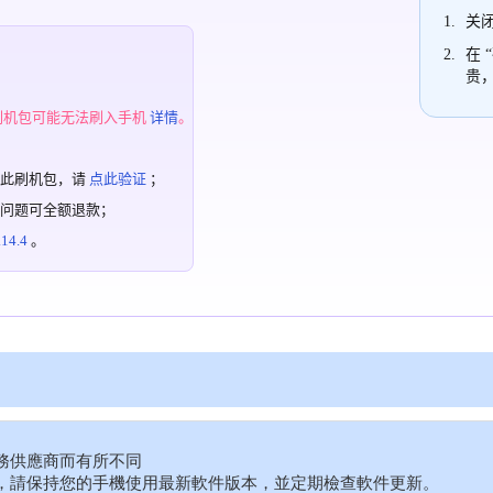
关闭
在 
贵
；
刷机包可能无法刷入手机
详情
。
过此刷机包，请
点此验证
；
有问题可全额退款；
4.4
。