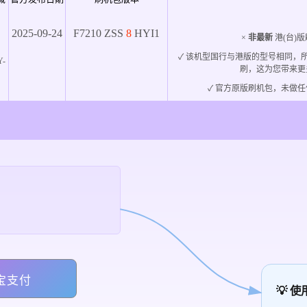
2025-09-24
F7210
ZSS
8
HYI1
×
非最新
港(台)版
✓ 该机型国行与港版的型号相同，
Y-
刷，这为您带来更
✓ 官方原版刷机包，未做任
宝支付
💡 