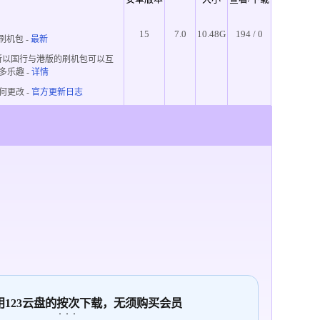
15
7.0
10.48G
194 / 0
刷机包 -
最新
所以国行与港版的刷机包可以互
多乐趣
-
详情
何更改 -
官方更新日志
使用123云盘的
按次
下载，无须购买会员