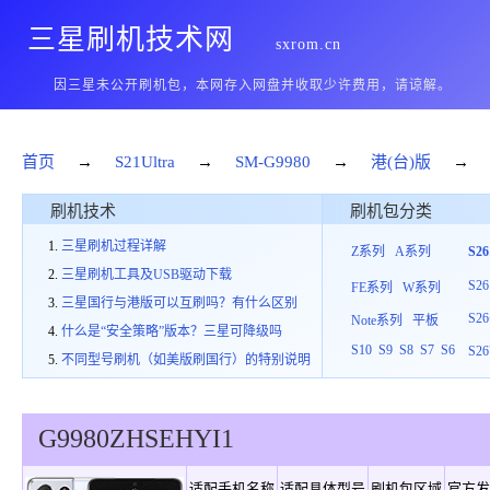
三星刷机技术网
sxrom.cn
因三星未公开刷机包，本网存入网盘并收取少许费用，请谅解。
首页
→
S21Ultra
→
SM-G9980
→
港(台)版
→
刷机技术
刷机包分类
三星刷机过程详解
Z系列
A系列
S2
三星刷机工具及USB驱动下载
S26
FE系列
W系列
三星国行与港版可以互刷吗？有什么区别
S26
Note系列
平板
什么是“安全策略”版本？三星可降级吗
S10
S9
S8
S7
S6
S26
不同型号刷机（如美版刷国行）的特别说明
G9980
ZHS
E
HYI1
适配手机名称
适配具体型号
刷机包区域
官方发