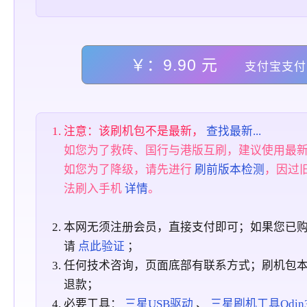
￥：9.90 元
支付宝支付
注意：该刷机包不是最新，
查找最新...
如您为了救砖、国行与港版互刷，建议使用最
如您为了降级，请先进行
刷前版本检测
，因过
法刷入手机
详情
。
本网无须注册会员，直接支付即可；如果您已
请
点此验证
；
任何技术咨询，页面底部有联系方式；刷机包
退款；
必要工具：
三星USB驱动
、
三星刷机工具Odin3_