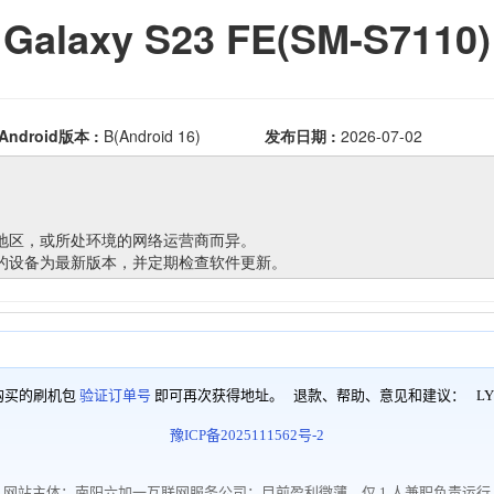
购买的刷机包
验证订单号
即可再次获得地址。 退款、帮助、意见和建议：
LY
豫ICP备2025111562号-2
网站主体：南阳六加一互联网服务公司；目前盈利微薄，仅 1 人兼职负责运