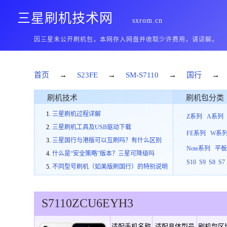
三星刷机技术网
sxrom.cn
因三星未公开刷机包，本网存入网盘并收取少许费用，请谅解。
首页
→
S23FE
→
SM-S7110
→
国行
→
刷机技术
刷机包分类
三星刷机过程详解
Z系列
A系列
三星刷机工具及USB驱动下载
FE系列
W系
三星国行与港版可以互刷吗？有什么区别
Note系列
平
什么是“安全策略”版本？三星可降级吗
S10
S9
S8
S7
不同型号刷机（如美版刷国行）的特别说明
S7110
ZCU
6
EYH3
适配手机名称
适配具体型号
刷机包区