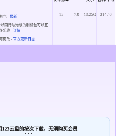
15
7.0
13.25G
214 / 0
机包 -
最新
所以国行与港版的刷机包可以互
多乐趣
-
详情
何更改 -
官方更新日志
使用123云盘的
按次
下载，无须购买会员