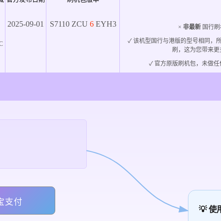
2025-09-01
S7110
ZCU
6
EYH3
×
非最新
国行刷
✓ 该机型国行与港版的型号相同，
C
刷，这为您带来更
✓ 官方原版刷机包，未做任
宝支付
💡 