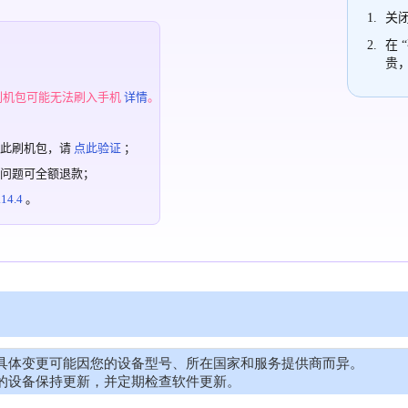
关闭
在 
贵
；
刷机包可能无法刷入手机
详情
。
过此刷机包，请
点此验证
；
有问题可全额退款；
4.4
。