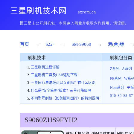
三星刷机技术网
sxrom.cn
因三星未公开刷机包，本网存入网盘并收取少许费用，请谅解。
首页
→
S22+
→
SM-S9060
→
港(台)版
刷机技术
刷机包分类
三星刷机过程详解
Z系列
A系列
三星刷机工具及USB驱动下载
FE系列
W系
三星国行与港版可以互刷吗？有什么区别
Note系列
平
什么是“安全策略”版本？三星可降级吗
S10
S9
S8
S7
不同型号刷机（如美版刷国行）的特别说明
S9060
ZHS
9
FYH2
适配手机名称
适配具体型号
刷机包区