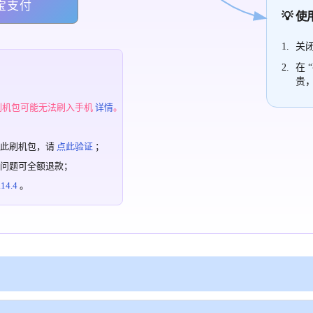
宝支付
💡 
关闭
在 
贵
；
刷机包可能无法刷入手机
详情
。
过此刷机包，请
点此验证
；
有问题可全额退款；
4.4
。