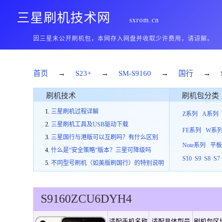
三星刷机技术网
sxrom.cn
因三星未公开刷机包，本网存入网盘并收取少许费用，请谅解。
首页
→
S23+
→
SM-S9160
→
国行
→
刷机技术
刷机包分类
三星刷机过程详解
Z系列
A系列
三星刷机工具及USB驱动下载
FE系列
W系
三星国行与港版可以互刷吗？有什么区别
Note系列
平
什么是“安全策略”版本？三星可降级吗
S10
S9
S8
S7
不同型号刷机（如美版刷国行）的特别说明
S9160
ZCU
6
DYH4
适配手机名称
适配具体型号
刷机包区