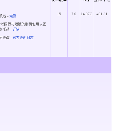
15
7.0
14.07G
401 / 1
机包 -
最新
所以国行与港版的刷机包可以互
多乐趣
-
详情
何更改 -
官方更新日志