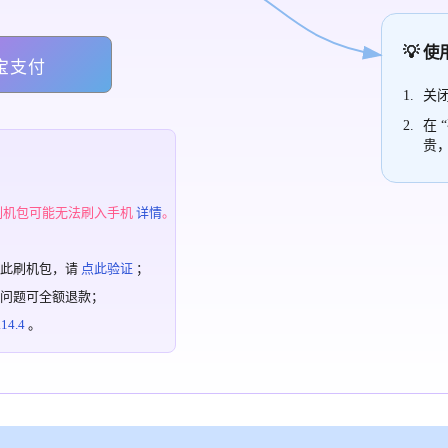
💡 
宝支付
关闭
在 
贵
；
刷机包可能无法刷入手机
详情
。
过此刷机包，请
点此验证
；
有问题可全额退款；
4.4
。