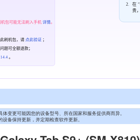
在 
贵
；
刷机包可能无法刷入手机
详情
。
过此刷机包，请
点此验证
；
有问题可全额退款；
4.4
。