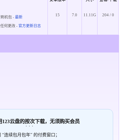
15
7.0
11.11G
204 / 0
刷机包 -
最新
任何更改 -
官方更新日志
使用123云盘的
按次
下载，无须购买会员
 “连续包月包年” 的付费窗口；