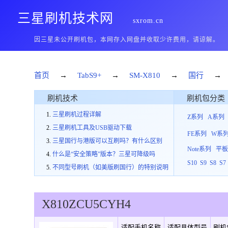
三星刷机技术网
sxrom.cn
因三星未公开刷机包，本网存入网盘并收取少许费用，请谅解。
首页
→
TabS9+
→
SM-X810
→
国行
→
刷机技术
刷机包分类
三星刷机过程详解
Z系列
A系列
三星刷机工具及USB驱动下载
FE系列
W系
三星国行与港版可以互刷吗？有什么区别
Note系列
平
什么是“安全策略”版本？三星可降级吗
S10
S9
S8
S7
不同型号刷机（如美版刷国行）的特别说明
X810
ZCU
5
CYH4
适配手机名称
适配具体型号
刷机