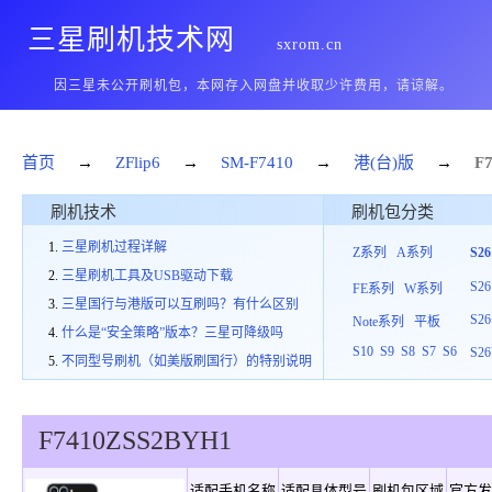
三星刷机技术网
sxrom.cn
因三星未公开刷机包，本网存入网盘并收取少许费用，请谅解。
首页
→
ZFlip6
→
SM-F7410
→
港(台)版
→
F7
刷机技术
刷机包分类
三星刷机过程详解
Z系列
A系列
S2
三星刷机工具及USB驱动下载
S26
FE系列
W系列
三星国行与港版可以互刷吗？有什么区别
S26
Note系列
平板
什么是“安全策略”版本？三星可降级吗
S10
S9
S8
S7
S6
S26
不同型号刷机（如美版刷国行）的特别说明
F7410
ZSS
2
BYH1
适配手机名称
适配具体型号
刷机包区域
官方发