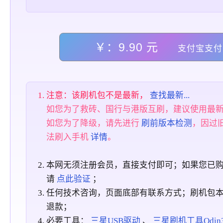
￥：9.90 元
支付宝支付
注意：该刷机包不是最新，
查找最新...
如您为了救砖、国行与港版互刷，建议使用最
如您为了降级，请先进行
刷前版本检测
，因过
法刷入手机
详情
。
本网无须注册会员，直接支付即可；如果您已
请
点此验证
；
任何技术咨询，页面底部有联系方式；刷机包
退款；
必要工具：
三星USB驱动
、
三星刷机工具Odin3_