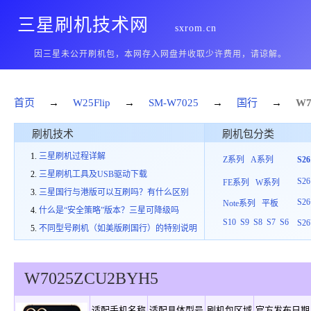
三星刷机技术网
sxrom.cn
因三星未公开刷机包，本网存入网盘并收取少许费用，请谅解。
首页
→
W25Flip
→
SM-W7025
→
国行
→
W7
刷机技术
刷机包分类
三星刷机过程详解
Z系列
A系列
S2
三星刷机工具及USB驱动下载
S26
FE系列
W系列
三星国行与港版可以互刷吗？有什么区别
S26
Note系列
平板
什么是“安全策略”版本？三星可降级吗
S10
S9
S8
S7
S6
S26
不同型号刷机（如美版刷国行）的特别说明
W7025
ZCU
2
BYH5
适配手机名称
适配具体型号
刷机包区域
官方发布日期