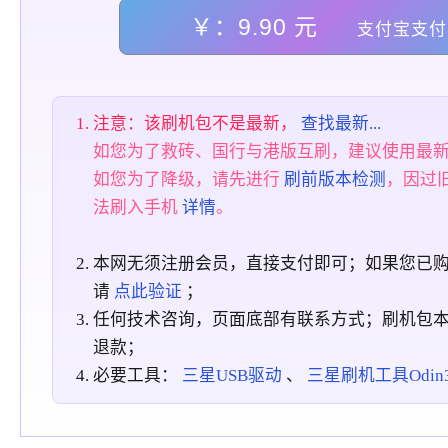
￥：9.90 元
支付宝支付
注意：该刷机包不是最新，
查找最新...
如您为了救砖、国行与港版互刷，建议使用最
如您为了降级，请先进行
刷前版本检测
，因过
法刷入手机
详情
。
本网无须注册会员，直接支付即可；如果您已
请
点此验证
；
任何技术咨询，页面底部有联系方式；刷机包
退款；
必要工具：
三星USB驱动
、
三星刷机工具Odin3_