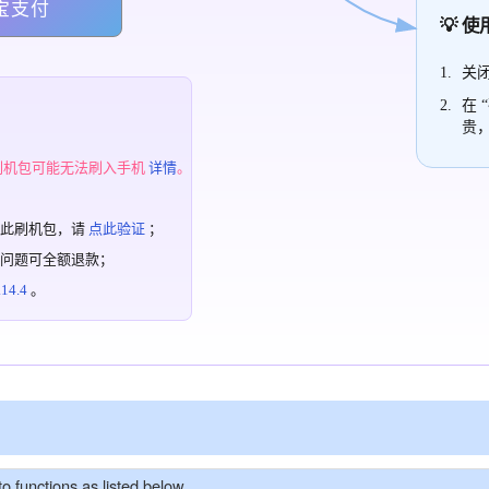
宝支付
💡 
关闭
在 
贵
；
刷机包可能无法刷入手机
详情
。
过此刷机包，请
点此验证
；
有问题可全额退款；
4.4
。