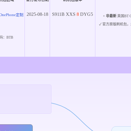
2025-08-18
S911B
XXS
8
DYG5
OnePhone定制
×
非最新
英国BT O
✓ 官方原版刷机包，
码：
BTB