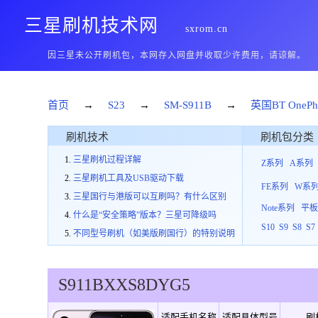
三星刷机技术网
sxrom.cn
因三星未公开刷机包，本网存入网盘并收取少许费用，请谅解。
首页
→
S23
→
SM-S911B
→
英国BT OneP
刷机技术
刷机包分类
三星刷机过程详解
Z系列
A系列
三星刷机工具及USB驱动下载
FE系列
W系
三星国行与港版可以互刷吗？有什么区别
Note系列
平
什么是“安全策略”版本？三星可降级吗
S10
S9
S8
S7
不同型号刷机（如美版刷国行）的特别说明
S911B
XXS
8
DYG5
适配手机名称
适配具体型号
刷