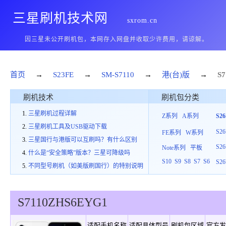
三星刷机技术网
sxrom.cn
因三星未公开刷机包，本网存入网盘并收取少许费用，请谅解。
首页
→
S23FE
→
SM-S7110
→
港(台)版
→
S7
刷机技术
刷机包分类
三星刷机过程详解
Z系列
A系列
S2
三星刷机工具及USB驱动下载
S26
FE系列
W系列
三星国行与港版可以互刷吗？有什么区别
S26
Note系列
平板
什么是“安全策略”版本？三星可降级吗
S10
S9
S8
S7
S6
S26
不同型号刷机（如美版刷国行）的特别说明
S7110
ZHS
6
EYG1
适配手机名称
适配具体型号
刷机包区域
官方发