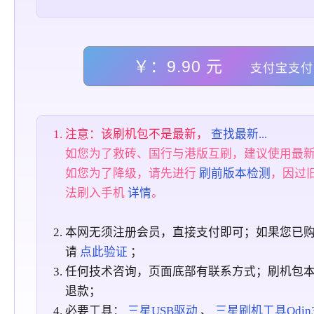
￥：9.90 元
支付宝支付
注意：该刷机包不是最新，
查找最新...
如您为了救砖、国行与港版互刷，建议使用最
如您为了降级，请先进行
刷前版本检测
，因过
法刷入手机
详情
。
本网无须注册会员，直接支付即可；如果您已
请
点此验证
；
任何技术咨询，页面底部有联系方式；刷机包
退款；
必要工具：
三星USB驱动
、
三星刷机工具Odin3_