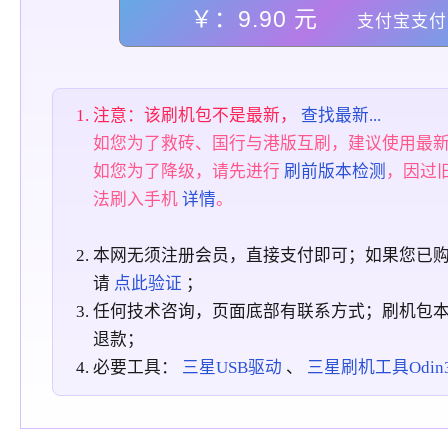
￥：9.90 元
支付宝支付
注意：该刷机包不是最新，
查找最新...
如您为了救砖、国行与港版互刷，建议使用最
如您为了降级，请先进行
刷前版本检测
，因过
法刷入手机
详情
。
本网无须注册会员，直接支付即可；如果您已
请
点此验证
；
任何技术咨询，页面底部有联系方式；刷机包
退款；
必要工具：
三星USB驱动
、
三星刷机工具Odin3_