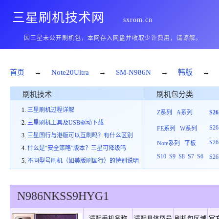
三星刷机技术网
sxrom.cn
因三星未公开刷机包，本网存入网盘并收取少许费用，请谅解。
首页
→
Note20Ultra
→
SM-N986N
→
韩版
→
刷机技术
刷机包分类
三星刷机过程详解
Z系列
A系列
S2
三星刷机工具及USB驱动下载
S26
FE系列
W系列
三星国行与港版可以互刷吗？有什么区别
S26
Note系列
平板
什么是“安全策略”版本？三星可降级吗
S10
S9
S8
S7
S6
S26
不同型号刷机（如美版刷国行）的特别说明
N986N
KSS
9
HYG1
适配手机名称
适配具体型号
刷机包区域
官