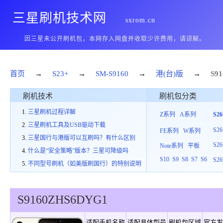
三星刷机技术网
sxrom.cn
因三星未公开刷机包，本网存入网盘并收取少许费用，请谅解。
首页
→
S23+
→
SM-S9160
→
港(台)版
→
S91
刷机技术
刷机包分类
三星刷机过程详解
Z系列
A系列
S2
三星刷机工具及USB驱动下载
S26
FE系列
W系列
三星国行与港版可以互刷吗？有什么区别
S26
Note系列
平板
什么是“安全策略”版本？三星可降级吗
S10
S9
S8
S7
S6
S26
不同型号刷机（如美版刷国行）的特别说明
S9160
ZHS
6
DYG1
适配手机名称
适配具体型号
刷机包区域
官方发