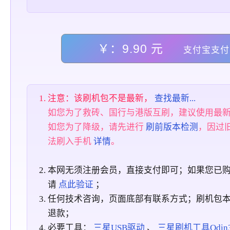
￥：9.90 元
支付宝支付
注意：该刷机包不是最新，
查找最新...
如您为了救砖、国行与港版互刷，建议使用最
如您为了降级，请先进行
刷前版本检测
，因过
法刷入手机
详情
。
本网无须注册会员，直接支付即可；如果您已
请
点此验证
；
任何技术咨询，页面底部有联系方式；刷机包
退款；
必要工具：
三星USB驱动
、
三星刷机工具Odin3_