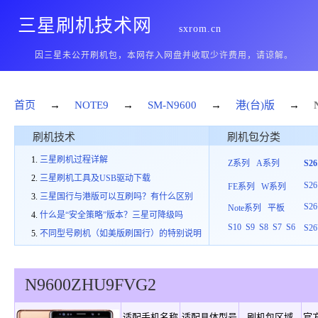
三星刷机技术网
sxrom.cn
因三星未公开刷机包，本网存入网盘并收取少许费用，请谅解。
首页
→
NOTE9
→
SM-N9600
→
港(台)版
→
刷机技术
刷机包分类
三星刷机过程详解
Z系列
A系列
S2
三星刷机工具及USB驱动下载
S26
FE系列
W系列
三星国行与港版可以互刷吗？有什么区别
S26
Note系列
平板
什么是“安全策略”版本？三星可降级吗
S10
S9
S8
S7
S6
S26
不同型号刷机（如美版刷国行）的特别说明
N9600
ZHU
9
FVG2
适配手机名称
适配具体型号
刷机包区域
官