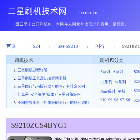
三星刷机技术网
sxrom.cn
因三星未公开刷机包，本网存入网盘并收取少许费用，请谅解。
首页
→
S24
→
SM-S9210
→
国行
→
S9210
Z
刷机技术
刷机包分类
三星刷机过程详解
Z系列
A系列
S2
三星刷机工具及USB驱动下载
S26
FE系列
W系列
三星国行与港版可以互刷吗？有什么区别
S26
Note系列
平板
什么是“安全策略”版本？三星可降级吗
S10
S9
S8
S7
S6
S26
不同型号刷机（如美版刷国行）的特别说明
S9210
ZCS
4
BYG1
适配手机名称
适配具体型号
刷机包区域
官方发