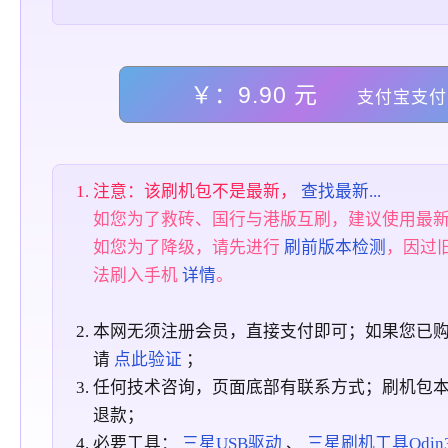
￥：9.90 元
支付宝支付
注意：该刷机包不是最新，
查找最新...
如您为了救砖、国行与港版互刷，建议使用最
如您为了降级，请先进行
刷前版本检测
，因过
法刷入手机
详情
。
本网无须注册会员，直接支付即可；如果您已
请
点此验证
；
任何技术咨询，页面底部有联系方式；刷机包
退款；
必要工具：
三星USB驱动
、
三星刷机工具Odin3_