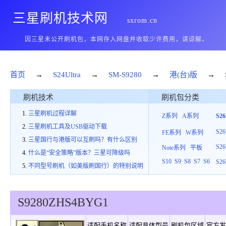
三星刷机技术网
sxrom.cn
因三星未公开刷机包，本网存入网盘并收取少许费用，请谅解。
首页
→
S24Ultra
→
SM-S9280
→
港(台)版
→
刷机技术
刷机包分类
三星刷机过程详解
Z系列
A系列
S2
三星刷机工具及USB驱动下载
S26
FE系列
W系列
三星国行与港版可以互刷吗？有什么区别
S26
Note系列
平板
什么是“安全策略”版本？三星可降级吗
S10
S9
S8
S7
S6
S26
不同型号刷机（如美版刷国行）的特别说明
S9280
ZHS
4
BYG1
适配手机名称
适配具体型号
刷机包区域
官方发