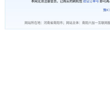
本网无须注册会员，已购买的刷机包
验证订单号
即可再
豫IC
网站所在地：河南省南阳市；网站主体：南阳六加一互联网服