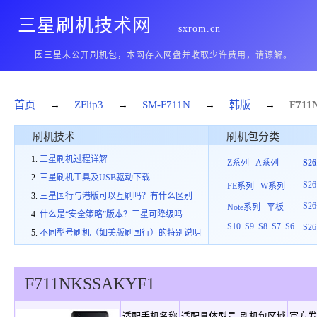
三星刷机技术网
sxrom.cn
因三星未公开刷机包，本网存入网盘并收取少许费用，请谅解。
首页
→
ZFlip3
→
SM-F711N
→
韩版
→
F711
刷机技术
刷机包分类
三星刷机过程详解
Z系列
A系列
S2
三星刷机工具及USB驱动下载
S26
FE系列
W系列
三星国行与港版可以互刷吗？有什么区别
S26
Note系列
平板
什么是“安全策略”版本？三星可降级吗
S10
S9
S8
S7
S6
S26
不同型号刷机（如美版刷国行）的特别说明
F711N
KSS
A
KYF1
适配手机名称
适配具体型号
刷机包区域
官方发