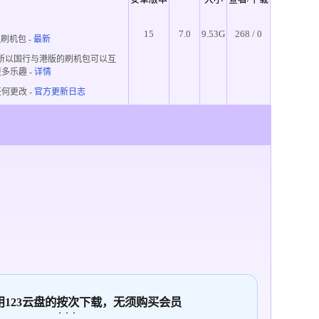
15
7.0
9.53G
268 / 0
版刷机包 -
最新
，所以国行与港版的刷机包可以互
更多乐趣
-
详情
何更改 -
官方更新日志
使用123云盘的
按次
下载，无须购买会员