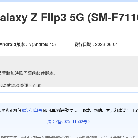
购买的刷机包
验证订单号
即可再次获得地址。 退款、帮助、意见和建议：
LY
豫ICP备2025111562号-2
网站主体：南阳六加一互联网服务公司；目前盈利微薄，仅 1 人兼职负责运