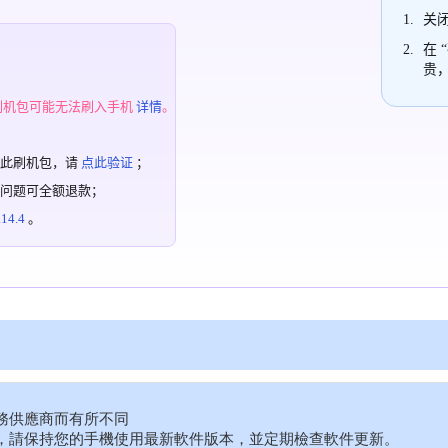
关闭
在 
贵
；
刷机包可能无法刷入手机
详情
。
过此刷机包，请
点此验证
；
有问题可全额退款；
4.4
。