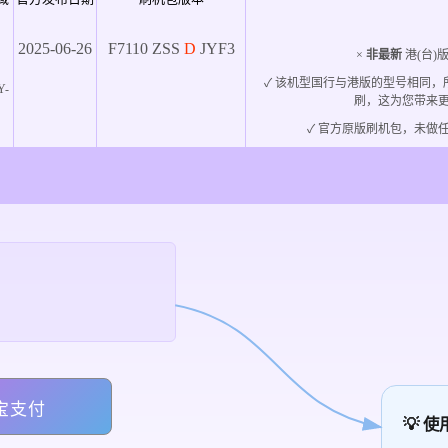
2025-06-26
F7110
ZSS
D
JYF3
版
×
非最新
港(台)
✓ 该机型国行与港版的型号相同
Y-
刷，这为您带来
✓ 官方原版刷机包，未做任
宝支付
💡 