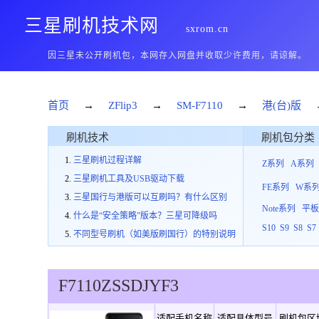
三星刷机技术网
sxrom.cn
因三星未公开刷机包，本网存入网盘并收取少许费用，请谅解。
首页
→
ZFlip3
→
SM-F7110
→
港(台)版
刷机技术
刷机包分类
三星刷机过程详解
Z系列
A系列
三星刷机工具及USB驱动下载
FE系列
W系
三星国行与港版可以互刷吗？有什么区别
Note系列
平
什么是“安全策略”版本？三星可降级吗
S10
S9
S8
S7
不同型号刷机（如美版刷国行）的特别说明
F7110
ZSS
D
JYF3
适配手机名称
适配具体型号
刷机包区