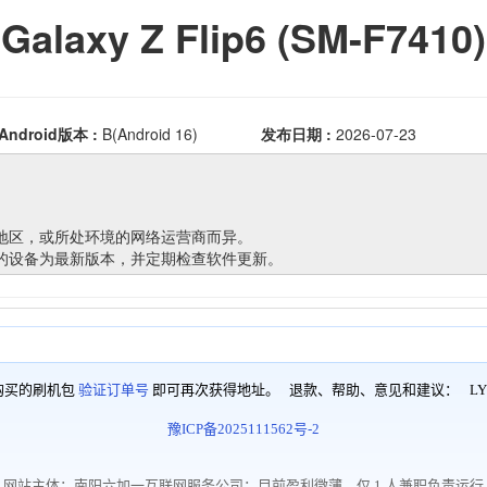
购买的刷机包
验证订单号
即可再次获得地址。 退款、帮助、意见和建议：
LY
豫ICP备2025111562号-2
网站主体：南阳六加一互联网服务公司；目前盈利微薄，仅 1 人兼职负责运