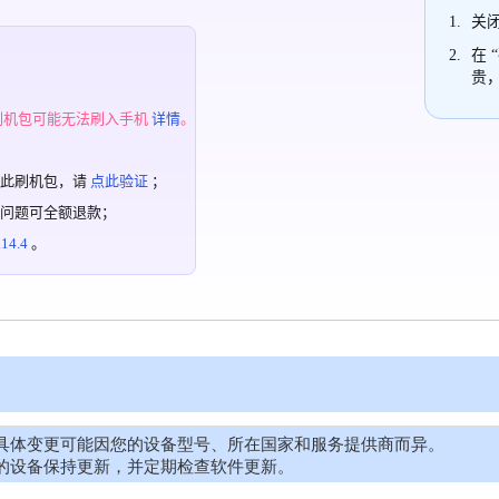
关闭
在 
贵
；
刷机包可能无法刷入手机
详情
。
过此刷机包，请
点此验证
；
有问题可全额退款；
4.4
。