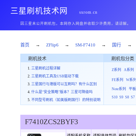
三星刷机技术网
sxrom.cn
因三星未公开刷机包，本网存入网盘并收取少许费用，请谅解。
首页
→
ZFlip6
→
SM-F7410
→
国行
→
刷机技术
刷机包分类
三星刷机过程详解
Z系列
A系列
三星刷机工具及USB驱动下载
FE系列
W系
三星国行与港版可以互刷吗？有什么区别
Note系列
平
什么是“安全策略”版本？三星可降级吗
S10
S9
S8
S7
不同型号刷机（如美版刷国行）的特别说明
F7410
ZCS
2
BYF3
适配手机名称
适配具体型号
刷机包区