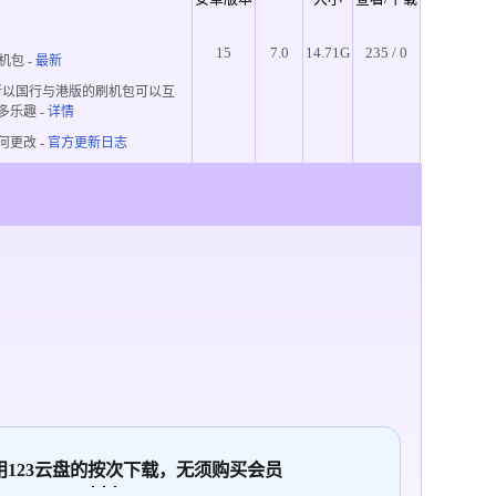
15
7.0
14.71G
235 / 0
机包 -
最新
所以国行与港版的刷机包可以互
多乐趣
-
详情
何更改 -
官方更新日志
使用123云盘的
按次
下载，无须购买会员