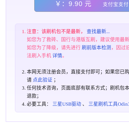
￥：9.90 元
支付宝支付
注意：该刷机包不是最新，
查找最新...
如您为了救砖、国行与港版互刷，建议使用最
如您为了降级，请先进行
刷前版本检测
，因过
法刷入手机
详情
。
本网无须注册会员，直接支付即可；如果您已
请
点此验证
；
任何技术咨询，页面底部有联系方式；刷机包
退款；
必要工具：
三星USB驱动
、
三星刷机工具Odin3_