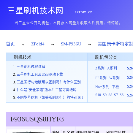
三星刷机技术网
sxrom.cn
因三星未公开刷机包，本网存入网盘并收取少许费用，请谅解。
首页
→
ZFold4
→
SM-F936U
→
美国康卡斯特定
刷机技术
刷机包分类
三星刷机过程详解
Z系列
A系列
S2
三星刷机工具及USB驱动下载
S26
FE系列
W系列
三星国行与港版可以互刷吗？有什么区别
S26
Note系列
平板
什么是“安全策略”版本？三星可降级吗
S10
S9
S8
S7
S6
S26
不同型号刷机（如美版刷国行）的特别说明
F936U
SQS
8
HYF3
适配手机名称
适配具体型号
刷机包区域