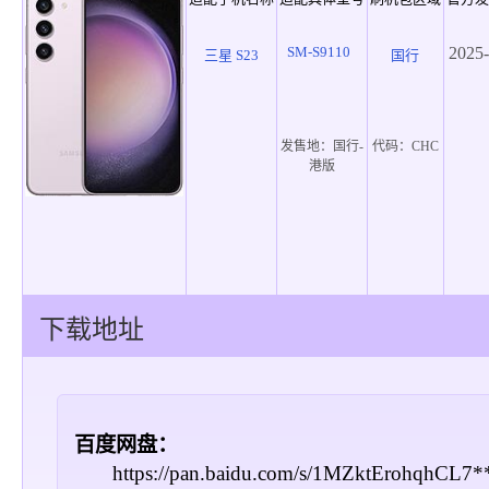
SM-S9110
2025-
三星 S23
国行
发售地：
国行-
代码：
CHC
港版
下载地址
百度网盘：
https://pan.baidu.com/s/1MZktErohqhCL7