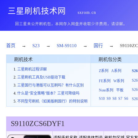
三星刷机技术网
sxrom.cn
因三星未公开刷机包，本网存入网盘并收取少许费用，请谅解。
首页
→
S23
→
SM-S9110
→
国行
→
S9110
ZC
刷机技术
刷机包分类
三星刷机过程详解
Z系列
A系列
S2
三星刷机工具及USB驱动下载
S26
FE系列
W系列
三星国行与港版可以互刷吗？有什么区别
S26
Note系列
平板
什么是“安全策略”版本？三星可降级吗
S10
S9
S8
S7
S6
S26
不同型号刷机（如美版刷国行）的特别说明
S9110
ZCS
6
DYF1
适配手机名称
适配具体型号
刷机包区域
官方发