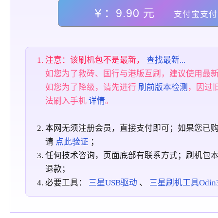
￥：9.90 元
支付宝支付
注意：该刷机包不是最新，
查找最新...
如您为了救砖、国行与港版互刷，建议使用最
如您为了降级，请先进行
刷前版本检测
，因过
法刷入手机
详情
。
本网无须注册会员，直接支付即可；如果您已
请
点此验证
；
任何技术咨询，页面底部有联系方式；刷机包
退款；
必要工具：
三星USB驱动
、
三星刷机工具Odin3_