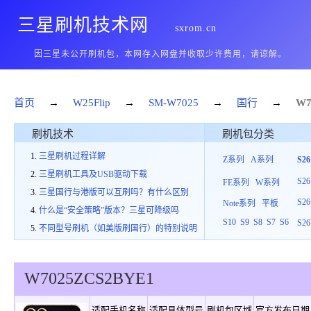
三星刷机技术网
sxrom.cn
因三星未公开刷机包，本网存入网盘并收取少许费用，请谅解。
首页
→
W25Flip
→
SM-W7025
→
国行
→
W7
刷机技术
刷机包分类
三星刷机过程详解
Z系列
A系列
S2
三星刷机工具及USB驱动下载
S26
FE系列
W系列
三星国行与港版可以互刷吗？有什么区别
S26
Note系列
平板
什么是“安全策略”版本？三星可降级吗
S10
S9
S8
S7
S6
S26
不同型号刷机（如美版刷国行）的特别说明
W7025
ZCS
2
BYE1
适配手机名称
适配具体型号
刷机包区域
官方发布日期