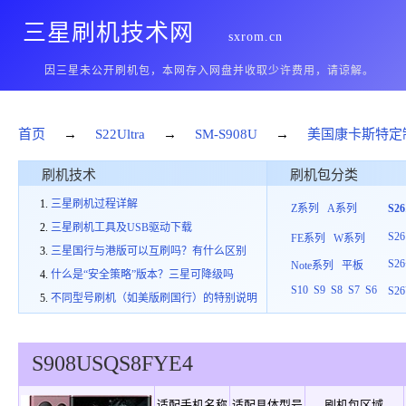
三星刷机技术网
sxrom.cn
因三星未公开刷机包，本网存入网盘并收取少许费用，请谅解。
首页
→
S22Ultra
→
SM-S908U
→
美国康卡斯特定
刷机技术
刷机包分类
三星刷机过程详解
Z系列
A系列
S2
三星刷机工具及USB驱动下载
S26
FE系列
W系列
三星国行与港版可以互刷吗？有什么区别
S26
Note系列
平板
什么是“安全策略”版本？三星可降级吗
S10
S9
S8
S7
S6
S26
不同型号刷机（如美版刷国行）的特别说明
S908U
SQS
8
FYE4
适配手机名称
适配具体型号
刷机包区域