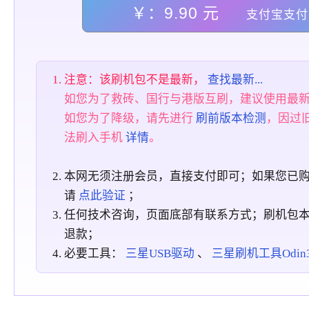
￥：9.90 元
支付宝支付
注意：该刷机包不是最新，
查找最新...
如您为了救砖、国行与港版互刷，建议使用最
如您为了降级，请先进行
刷前版本检测
，因过
法刷入手机
详情
。
本网无须注册会员，直接支付即可；如果您已
请
点此验证
；
任何技术咨询，页面底部有联系方式；刷机包
退款；
必要工具：
三星USB驱动
、
三星刷机工具Odin3_