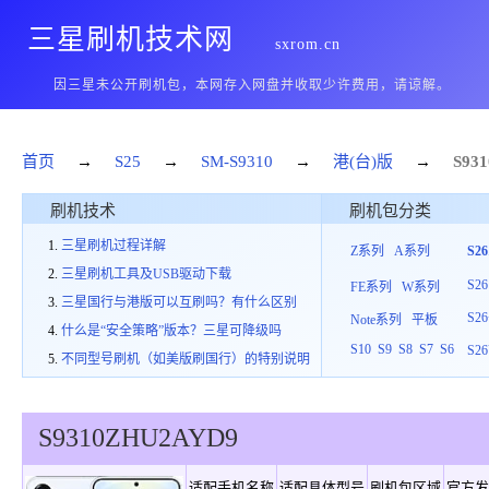
三星刷机技术网
sxrom.cn
因三星未公开刷机包，本网存入网盘并收取少许费用，请谅解。
首页
→
S25
→
SM-S9310
→
港(台)版
→
S931
刷机技术
刷机包分类
三星刷机过程详解
Z系列
A系列
S2
三星刷机工具及USB驱动下载
S26
FE系列
W系列
三星国行与港版可以互刷吗？有什么区别
S26
Note系列
平板
什么是“安全策略”版本？三星可降级吗
S10
S9
S8
S7
S6
S26
不同型号刷机（如美版刷国行）的特别说明
S9310
ZHU
2
AYD9
适配手机名称
适配具体型号
刷机包区域
官方发