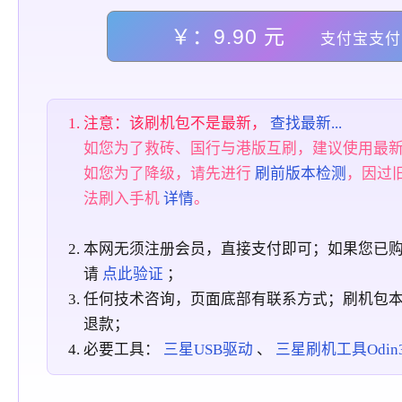
￥：9.90 元
支付宝支付
注意：该刷机包不是最新，
查找最新...
如您为了救砖、国行与港版互刷，建议使用最
如您为了降级，请先进行
刷前版本检测
，因过
法刷入手机
详情
。
本网无须注册会员，直接支付即可；如果您已
请
点此验证
；
任何技术咨询，页面底部有联系方式；刷机包
退款；
必要工具：
三星USB驱动
、
三星刷机工具Odin3_