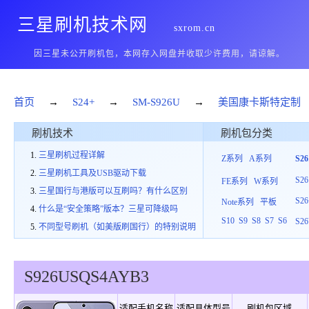
三星刷机技术网
sxrom.cn
因三星未公开刷机包，本网存入网盘并收取少许费用，请谅解。
首页
→
S24+
→
SM-S926U
→
美国康卡斯特定制
刷机技术
刷机包分类
三星刷机过程详解
Z系列
A系列
S2
三星刷机工具及USB驱动下载
S26
FE系列
W系列
三星国行与港版可以互刷吗？有什么区别
S26
Note系列
平板
什么是“安全策略”版本？三星可降级吗
S10
S9
S8
S7
S6
S26
不同型号刷机（如美版刷国行）的特别说明
S926U
SQS
4
AYB3
适配手机名称
适配具体型号
刷机包区域