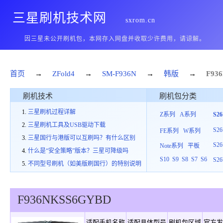
三星刷机技术网
sxrom.cn
因三星未公开刷机包，本网存入网盘并收取少许费用，请谅解。
首页
→
ZFold4
→
SM-F936N
→
韩版
→
F93
刷机技术
刷机包分类
三星刷机过程详解
Z系列
A系列
S2
三星刷机工具及USB驱动下载
S26
FE系列
W系列
三星国行与港版可以互刷吗？有什么区别
S26
Note系列
平板
什么是“安全策略”版本？三星可降级吗
S10
S9
S8
S7
S6
S26
不同型号刷机（如美版刷国行）的特别说明
F936N
KSS
6
GYBD
适配手机名称
适配具体型号
刷机包区域
官方发