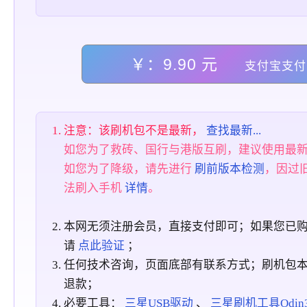
￥：9.90 元
支付宝支付
注意：该刷机包不是最新，
查找最新...
如您为了救砖、国行与港版互刷，建议使用最
如您为了降级，请先进行
刷前版本检测
，因过
法刷入手机
详情
。
本网无须注册会员，直接支付即可；如果您已
请
点此验证
；
任何技术咨询，页面底部有联系方式；刷机包
退款；
必要工具：
三星USB驱动
、
三星刷机工具Odin3_