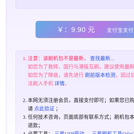
￥：9.90 元
支付宝支付
注意：该刷机包不是最新，
查找最新...
如您为了救砖、国行与港版互刷，建议使用最
如您为了降级，请先进行
刷前版本检测
，因过
法刷入手机
详情
。
本网无须注册会员，直接支付即可；如果您已
请
点此验证
；
任何技术咨询，页面底部有联系方式；刷机包
退款；
必要工具：
三星USB驱动
、
三星刷机工具Odin3_