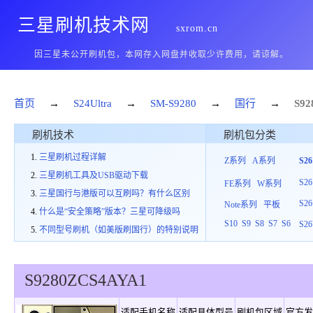
三星刷机技术网
sxrom.cn
因三星未公开刷机包，本网存入网盘并收取少许费用，请谅解。
首页
→
S24Ultra
→
SM-S9280
→
国行
→
S92
刷机技术
刷机包分类
三星刷机过程详解
Z系列
A系列
S2
三星刷机工具及USB驱动下载
S26
FE系列
W系列
三星国行与港版可以互刷吗？有什么区别
S26
Note系列
平板
什么是“安全策略”版本？三星可降级吗
S10
S9
S8
S7
S6
S26
不同型号刷机（如美版刷国行）的特别说明
S9280
ZCS
4
AYA1
适配手机名称
适配具体型号
刷机包区域
官方发