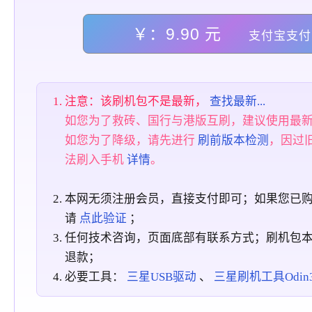
￥：9.90 元
支付宝支付
注意：该刷机包不是最新，
查找最新...
如您为了救砖、国行与港版互刷，建议使用最
如您为了降级，请先进行
刷前版本检测
，因过
法刷入手机
详情
。
本网无须注册会员，直接支付即可；如果您已
请
点此验证
；
任何技术咨询，页面底部有联系方式；刷机包
退款；
必要工具：
三星USB驱动
、
三星刷机工具Odin3_