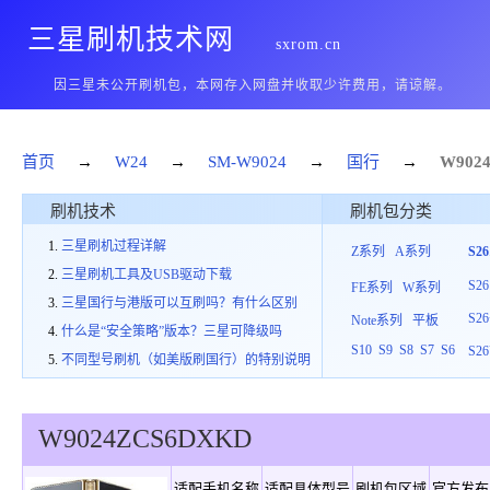
三星刷机技术网
sxrom.cn
因三星未公开刷机包，本网存入网盘并收取少许费用，请谅解。
首页
→
W24
→
SM-W9024
→
国行
→
W902
刷机技术
刷机包分类
三星刷机过程详解
Z系列
A系列
S2
三星刷机工具及USB驱动下载
S26
FE系列
W系列
三星国行与港版可以互刷吗？有什么区别
S26
Note系列
平板
什么是“安全策略”版本？三星可降级吗
S10
S9
S8
S7
S6
S26
不同型号刷机（如美版刷国行）的特别说明
W9024
ZCS
6
DXKD
适配手机名称
适配具体型号
刷机包区域
官方发布