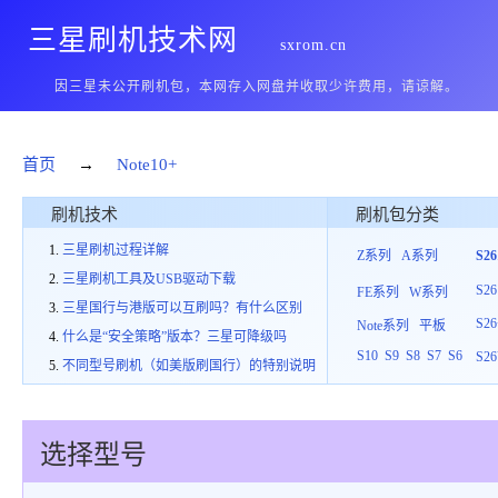
三星刷机技术网
sxrom.cn
因三星未公开刷机包，本网存入网盘并收取少许费用，请谅解。
首页
→
Note10+
刷机技术
刷机包分类
三星刷机过程详解
Z系列
A系列
S2
三星刷机工具及USB驱动下载
S26
FE系列
W系列
三星国行与港版可以互刷吗？有什么区别
S26
Note系列
平板
什么是“安全策略”版本？三星可降级吗
S10
S9
S8
S7
S6
S26
不同型号刷机（如美版刷国行）的特别说明
选择型号